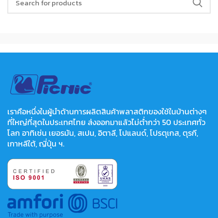
เราคือหนึ่งในผู้นำด้านการผลิตสินค้าพลาสติกของใช้ในบ้านต่างๆ
ที่ใหญ่ที่สุดในประเทศไทย ส่งออกมาแล้วไม่ต่ำกว่า 50 ประเทศทั่ว
โลก อาทิเช่น เยอรมัน, สเปน, อิตาลี, โปแลนด์, โปรตุเกส, ตุรกี,
เกาหลีใต้, ญี่ปุ่น ฯ.